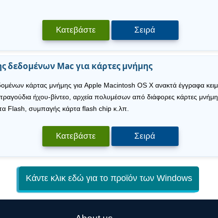
Κατεβάστε
Σειρά
ς δεδομένων Mac για κάρτες μνήμης
δομένων κάρτας μνήμης για Apple Macintosh OS X ανακτά έγγραφα κειμέ
 τραγούδια ήχου-βίντεο, αρχεία πολυμέσων από διάφορες κάρτες μνήμ
α Flash, συμπαγής κάρτα flash chip κ.λπ.
Κατεβάστε
Σειρά
Κάντε κλικ εδώ για το προϊόν των Windows