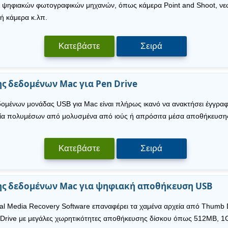
 ψηφιακών φωτογραφικών μηχανών, όπως κάμερα Point and Shoot, νεω
κή κάμερα κ.λπ.
Κατεβάστε
Σειρά
ς δεδομένων Mac για Pen Drive
δομένων μονάδας USB για Mac είναι πλήρως ικανό να ανακτήσει έγγραφα
εία πολυμέσων από μολυσμένα από ιούς ή απρόσιτα μέσα αποθήκευση
Κατεβάστε
Σειρά
ης δεδομένων Mac για ψηφιακή αποθήκευση USB
tal Media Recovery Software επαναφέρει τα χαμένα αρχεία από Thumb D
ip Drive με μεγάλες χωρητικότητες αποθήκευσης δίσκου όπως 512MB, 