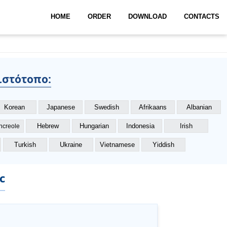
HOME
ORDER
DOWNLOAD
CONTACTS
ιστότοπο:
Korean
Japanese
Swedish
Afrikaans
Albanian
Hebrew
Hungarian
Indonesia
Irish
ancreole
Turkish
Ukraine
Vietnamese
Yiddish
c