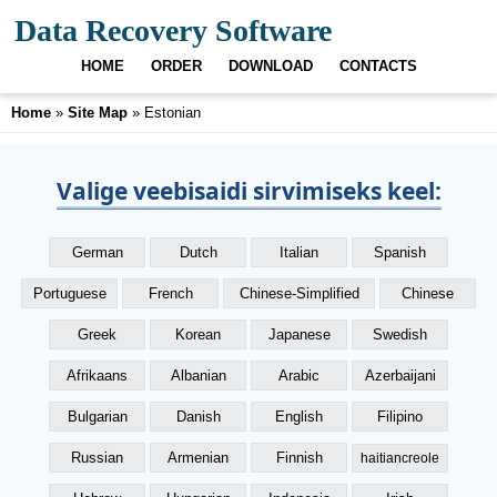
Data Recovery Software
HOME
ORDER
DOWNLOAD
CONTACTS
Home
»
Site Map
» Estonian
Valige veebisaidi sirvimiseks keel:
German
Dutch
Italian
Spanish
Portuguese
French
Chinese-Simplified
Chinese
Greek
Korean
Japanese
Swedish
Afrikaans
Albanian
Arabic
Azerbaijani
Bulgarian
Danish
English
Filipino
Russian
Armenian
Finnish
haitiancreole