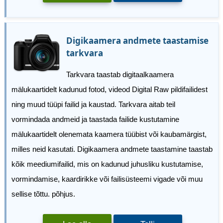
Digikaamera andmete taastamise
tarkvara
Tarkvara taastab digitaalkaamera
mälukaartidelt kadunud fotod, videod Digital Raw pildifailidest
ning muud tüüpi failid ja kaustad. Tarkvara aitab teil
vormindada andmeid ja taastada failide kustutamine
mälukaartidelt olenemata kaamera tüübist või kaubamärgist,
milles neid kasutati. Digikaamera andmete taastamine taastab
kõik meediumifailid, mis on kadunud juhusliku kustutamise,
vormindamise, kaardirikke või failisüsteemi vigade või muu
sellise tõttu. põhjus.