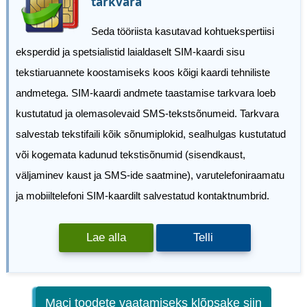
tarkvara
Seda tööriista kasutavad kohtuekspertiisi
eksperdid ja spetsialistid laialdaselt SIM-kaardi sisu
tekstiaruannete koostamiseks koos kõigi kaardi tehniliste
andmetega. SIM-kaardi andmete taastamise tarkvara loeb
kustutatud ja olemasolevaid SMS-tekstsõnumeid. Tarkvara
salvestab tekstifaili kõik sõnumiplokid, sealhulgas kustutatud
või kogemata kadunud tekstisõnumid (sisendkaust,
väljaminev kaust ja SMS-ide saatmine), varutelefoniraamatu
ja mobiiltelefoni SIM-kaardilt salvestatud kontaktnumbrid.
Lae alla
Telli
Maci toodete vaatamiseks klõpsake siin