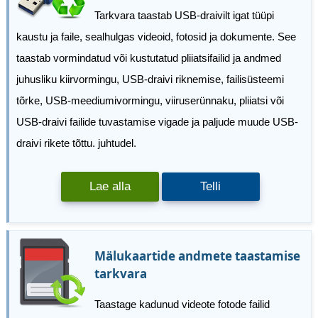
Tarkvara taastab USB-draivilt igat tüüpi
kaustu ja faile, sealhulgas videoid, fotosid ja dokumente. See
taastab vormindatud või kustutatud pliiatsifailid ja andmed
juhusliku kiirvormingu, USB-draivi riknemise, failisüsteemi
tõrke, USB-meediumivormingu, viiruserünnaku, pliiatsi või
USB-draivi failide tuvastamise vigade ja paljude muude USB-
draivi rikete tõttu. juhtudel.
Lae alla
Telli
Mälukaartide andmete taastamise
tarkvara
Taastage kadunud videote fotode failid