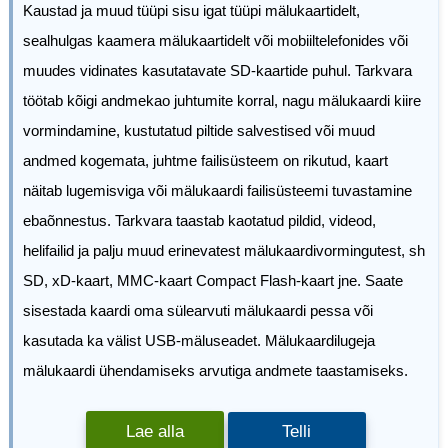
Kaustad ja muud tüüpi sisu igat tüüpi mälukaartidelt,
sealhulgas kaamera mälukaartidelt või mobiiltelefonides või
muudes vidinates kasutatavate SD-kaartide puhul. Tarkvara
töötab kõigi andmekao juhtumite korral, nagu mälukaardi kiire
vormindamine, kustutatud piltide salvestised või muud
andmed kogemata, juhtme failisüsteem on rikutud, kaart
näitab lugemisviga või mälukaardi failisüsteemi tuvastamine
ebaõnnestus. Tarkvara taastab kaotatud pildid, videod,
helifailid ja palju muud erinevatest mälukaardivormingutest, sh
SD, xD-kaart, MMC-kaart Compact Flash-kaart jne. Saate
sisestada kaardi oma sülearvuti mälukaardi pessa või
kasutada ka välist USB-mäluseadet. Mälukaardilugeja
mälukaardi ühendamiseks arvutiga andmete taastamiseks.
Lae alla
Telli