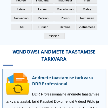
Hebrew
Hungarian
Indonesia
Irish
Latine
Latvian
Macedonian
Malay
Norwegian
Persian
Polish
Romanian
Thai
Turkish
Ukraine
Vietnamese
Yiddish
WINDOWSI ANDMETE TAASTAMISE
TARKVARA
Andmete taastamise tarkvara –
DDR Professional
DDR Professionaalne andmete taastamise
tarkvara taastab failid Kaustad Dokumendid Videod Pildid ja