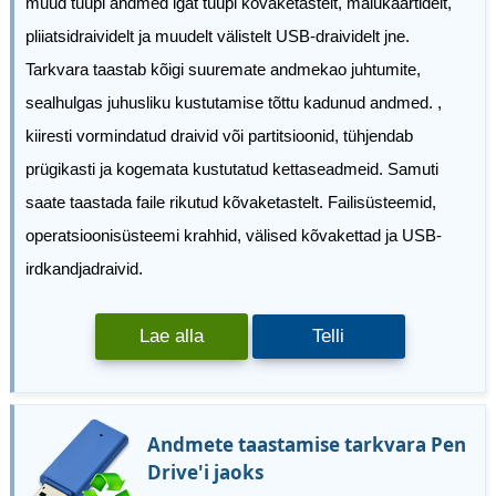
muud tüüpi andmed igat tüüpi kõvaketastelt, mälukaartidelt,
pliiatsidraividelt ja muudelt välistelt USB-draividelt jne.
Tarkvara taastab kõigi suuremate andmekao juhtumite,
sealhulgas juhusliku kustutamise tõttu kadunud andmed. ,
kiiresti vormindatud draivid või partitsioonid, tühjendab
prügikasti ja kogemata kustutatud kettaseadmeid. Samuti
saate taastada faile rikutud kõvaketastelt. Failisüsteemid,
operatsioonisüsteemi krahhid, välised kõvakettad ja USB-
irdkandjadraivid.
Lae alla
Telli
Andmete taastamise tarkvara Pen
Drive'i jaoks