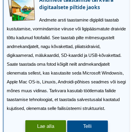
digitaalsete piltide jaoks
Andmete arsti taastamine digipildi taastab
kustutamise, vormindamise viiruse või ligipääsmatute draivide
tõttu kadunud fotofailid. See taastab pilte mitmesugustelt
andmekandjatelt, nagu kõvakettad, pliiatsidraivid,
digikaamerad, mälukaardid, SD-kaardid ja USB-kõvakettad.
Saate taastada oma fotod kõigilt neilt andmekandjatelt
olenemata sellest, kas kasutasite seda Microsoft Windowsis,
Apple Mac OS-is, Linuxis, Androidi-põhises seadmes või isegi
mõnes muus vidinas. Tarkvara kasutab töötlemata failide
taastamise tehnoloogiat, et taastada salvestusalal kaotatud
kujutised, olenemata selle failisüsteemi struktuurist.
Lae alla
Telli