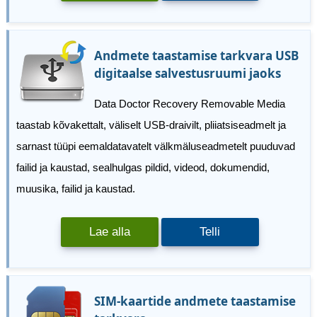
Andmete taastamise tarkvara USB
digitaalse salvestusruumi jaoks
Data Doctor Recovery Removable Media
taastab kõvakettalt, väliselt USB-draivilt, pliiatsiseadmelt ja
sarnast tüüpi eemaldatavatelt välkmäluseadmetelt puuduvad
failid ja kaustad, sealhulgas pildid, videod, dokumendid,
muusika, failid ja kaustad.
Lae alla
Telli
SIM-kaartide andmete taastamise