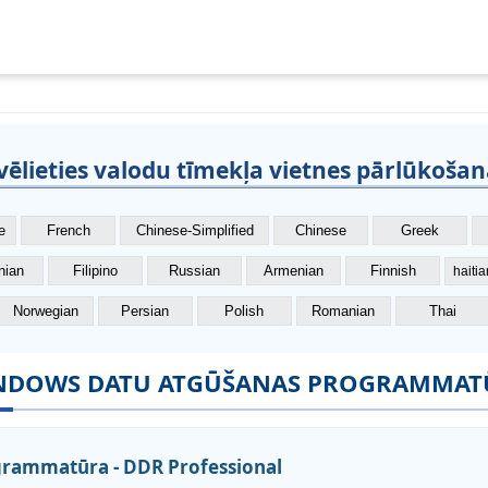
vēlieties valodu tīmekļa vietnes pārlūkošan
e
French
Chinese-Simplified
Chinese
Greek
nian
Filipino
Russian
Armenian
Finnish
haiti
Norwegian
Persian
Polish
Romanian
Thai
NDOWS DATU ATGŪŠANAS PROGRAMMAT
grammatūra - DDR Professional