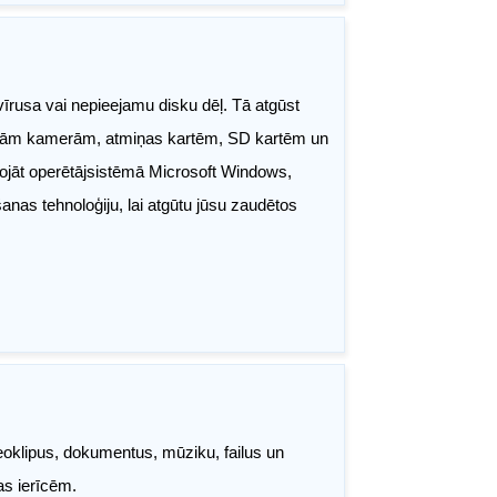
 vīrusa vai nepieejamu disku dēļ. Tā atgūst
ālajām kamerām, atmiņas kartēm, SD kartēm un
ntojāt operētājsistēmā Microsoft Windows,
anas tehnoloģiju, lai atgūtu jūsu zaudētos
eoklipus, dokumentus, mūziku, failus un
as ierīcēm.