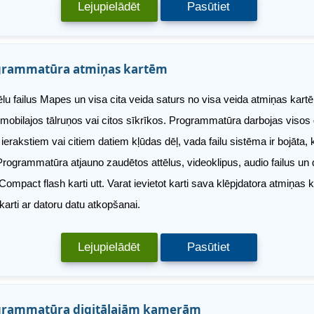
Lejupielādēt
Pasūtiet
grammatūra atmiņas kartēm
tēlu failus Mapes un visa cita veida saturs no visa veida atmiņas ka
 mobilajos tālruņos vai citos sīkrīkos. Programmatūra darbojas viso
ierakstiem vai citiem datiem kļūdas dēļ, vada failu sistēma ir bojāta,
Programmatūra atjauno zaudētos attēlus, videoklipus, audio failus u
ompact flash karti utt. Varat ievietot karti sava klēpjdatora atmiņas k
karti ar datoru datu atkopšanai.
Lejupielādēt
Pasūtiet
grammatūra digitālajām kamerām