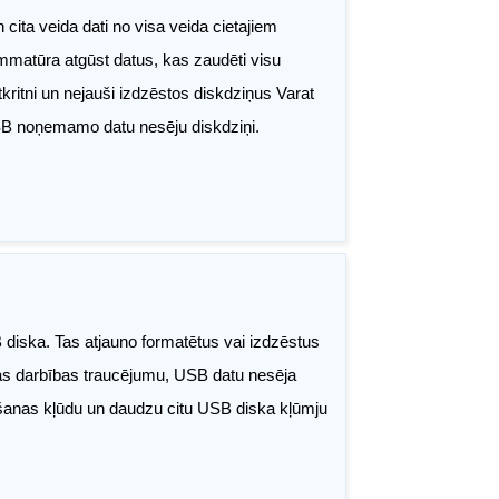
ita veida dati no visa veida cietajiem
mmatūra atgūst datus, kas zaudēti visu
kritni un nejauši izdzēstos diskdziņus Varat
n USB noņemamo datu nesēju diskdziņi.
 diska. Tas atjauno formatētus vai izdzēstus
mas darbības traucējumu, USB datu nesēja
kšanas kļūdu un daudzu citu USB diska kļūmju