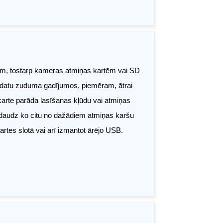
rtēm, tostarp kameras atmiņas kartēm vai SD
s datu zuduma gadījumos, piemēram, ātrai
 karte parāda lasīšanas kļūdu vai atmiņas
n daudz ko citu no dažādiem atmiņas karšu
artes slotā vai arī izmantot ārējo USB.