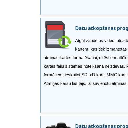
Datu atkopšanas pro
Atgūt zaudētos video fotoat
kartēm, kas tiek izmantotas
atmiņas kartes formatēšanai, dzēstiem attēlu 
kartes failu sistēmas noteikšana neizdevās. 
formātiem, ieskaitot SD, xD karti, MMC karti C
Atmiņas karšu lasītājs, lai savienotu atmiņas 
Datu atkopšanas pro