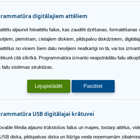
rammatūra digitālajiem attēliem
 attēlu atjaunot fotoattēlu failus, kas zaudēti dzēšanas, formatēšanas
sējiem, piemēram, cietajiem diskiem, pildspalvu diskdziņiem, digit
oattēlus no visiem šiem datu nesējiem neatkarīgi no tā, vai tos izma
ebkurā citā sīkrīkā. Programmatūra izmanto neapstrādātu failu atkopš
 failu sistēmas struktūras.
Lejupielādēt
Pasūtiet
rammatūra USB digitālajai krātuvei
ble Media atjauno trūkstošos failus un mapes, tostarp attēlus, vid
 USB diska, pildspalvas diska un līdzīga veida noņemamām zibatmiņ