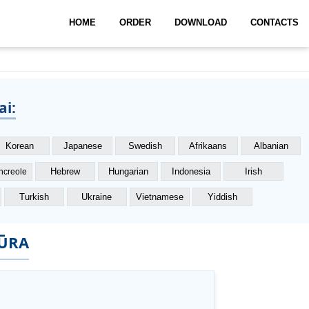
HOME
ORDER
DOWNLOAD
CONTACTS
ai:
Korean
Japanese
Swedish
Afrikaans
Albanian
Hebrew
Hungarian
Indonesia
Irish
ancreole
Turkish
Ukraine
Vietnamese
Yiddish
ŪRA