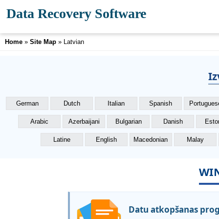
Data Recovery Software
Home
»
Site Map
» Latvian
Iz
German
Dutch
Italian
Spanish
Portugues
Arabic
Azerbaijani
Bulgarian
Danish
Esto
Latine
English
Macedonian
Malay
WI
Datu atkopšanas pro