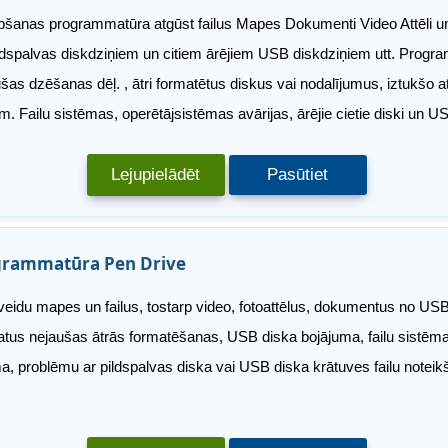
šanas programmatūra atgūst failus Mapes Dokumenti Video Attēli un c
ldspalvas diskdziņiem un citiem ārējiem USB diskdziņiem utt. Progra
s dzēšanas dēļ. , ātri formatētus diskus vai nodalījumus, iztukšo at
kiem. Failu sistēmas, operētājsistēmas avārijas, ārējie cietie diski u
Lejupielādēt
Pasūtiet
grammatūra Pen Drive
eidu mapes un failus, tostarp video, fotoattēlus, dokumentus no USB
 datus nejaušas ātrās formatēšanas, USB diska bojājuma, failu sistē
, problēmu ar pildspalvas diska vai USB diska krātuves failu notei