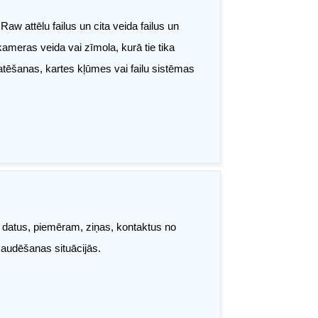
w attēlu failus un cita veida failus un
ameras veida vai zīmola, kurā tie tika
atēšanas, kartes kļūmes vai failu sistēmas
s datus, piemēram, ziņas, kontaktus no
 zaudēšanas situācijās.