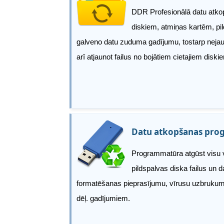
DDR Profesionālā datu atkop
diskiem, atmiņas kartēm, pi
galveno datu zuduma gadījumu, tostarp nejauša
arī atjaunot failus no bojātiem cietajiem dis
Datu atkopšanas pro
Programmatūra atgūst visu v
pildspalvas diska failus un
formatēšanas pieprasījumu, vīrusu uzbrukuma
dēļ. gadījumiem.