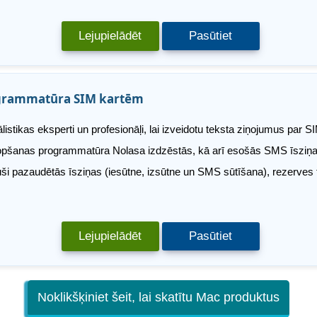
Lejupielādēt
Pasūtiet
grammatūra SIM kartēm
listikas eksperti un profesionāļi, lai izveidotu teksta ziņojumus par 
kopšanas programmatūra Nolasa izdzēstās, kā arī esošās SMS īsziņas
auši pazaudētās īsziņas (iesūtne, izsūtne un SMS sūtīšana), rezerves
Lejupielādēt
Pasūtiet
Noklikšķiniet šeit, lai skatītu Mac produktus