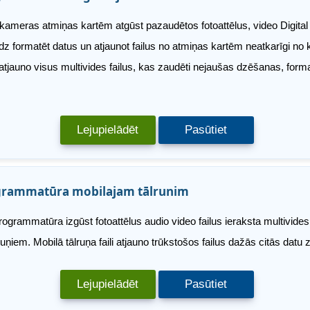
ameras atmiņas kartēm atgūst pazaudētos fotoattēlus, video Digital Ra
 formatēt datus un atjaunot failus no atmiņas kartēm neatkarīgi no k
atjauno visus multivides failus, kas zaudēti nejaušas dzēšanas, form
Lejupielādēt
Pasūtiet
grammatūra mobilajam tālrunim
ogrammatūra izgūst fotoattēlus audio video failus ieraksta multivide
uņiem. Mobilā tālruņa faili atjauno trūkstošos failus dažās citās datu
Lejupielādēt
Pasūtiet